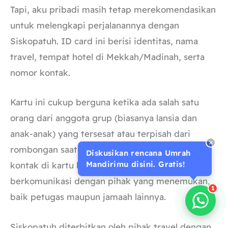
Tapi, aku pribadi masih tetap merekomendasikan
untuk melengkapi perjalanannya dengan
Siskopatuh. ID card ini berisi identitas, nama
travel, tempat hotel di Mekkah/Madinah, serta
nomor kontak.
Kartu ini cukup berguna ketika ada salah satu
orang dari anggota grup (biasanya lansia dan
anak-anak) yang tersesat atau terpisah dari
rombongan saat di luar. Lokasi hotel dan nomor
Diskusikan rencana Umrah
Mandirimu disini. Gratis!
kontak di kartu bisa digunakan untuk
berkomunikasi dengan pihak yang menemukan,
1
baik petugas maupun jamaah lainnya.
Siskopatuh diterbitkan oleh pihak travel dengan