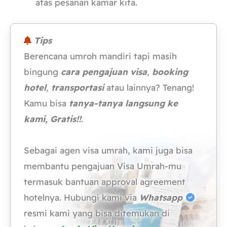
atas pesanan kamar kita.
Tips
Berencana umroh mandiri tapi masih
bingung
cara pengajuan visa
,
booking
hotel
,
transportasi
atau lainnya? Tenang!
Kamu bisa
tanya-tanya langsung ke
kami, Gratis!!
.
Sebagai agen visa umrah, kami juga bisa
membantu pengajuan Visa Umrah-mu
termasuk bantuan approval agreement
hotelnya. Hubungi kami via
Whatsapp
resmi kami yang bisa ditemukan di