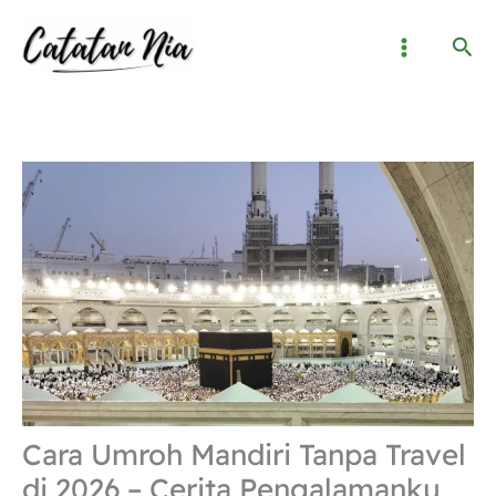
Lewati
Cari
ke
konten
Cara Umroh Mandiri Tanpa Travel
di 2026 – Cerita Pengalamanku,