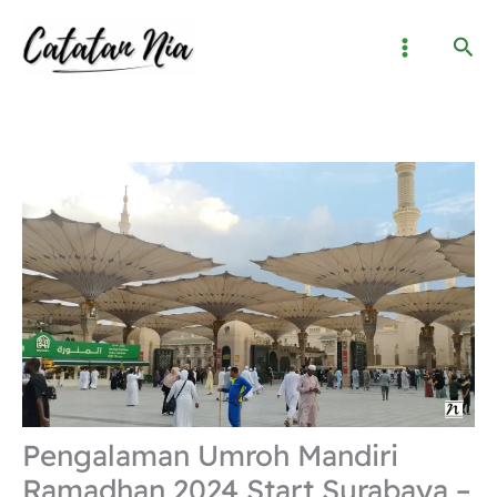
Lewati
Cari
ke
konten
Pengalaman Umroh Mandiri
Ramadhan 2024 Start Surabaya –