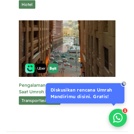
Hotel
Pengalaman Naik Uber dan Taksi Online Lain
Diskusikan rencana Umrah
Saat Umroh Mandiri
Mandirimu disini. Gratis!
Transportasi Darat
1