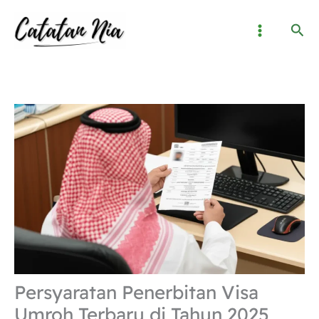
Lewati
Cari
ke
konten
Persyaratan Penerbitan Visa
Umroh Terbaru di Tahun 2025