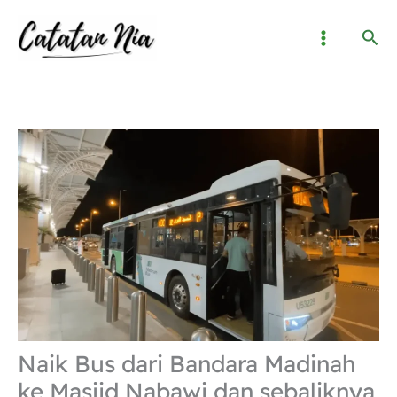
Lewati
Cari
ke
konten
Naik Bus dari Bandara Madinah
ke Masjid Nabawi dan sebaliknya